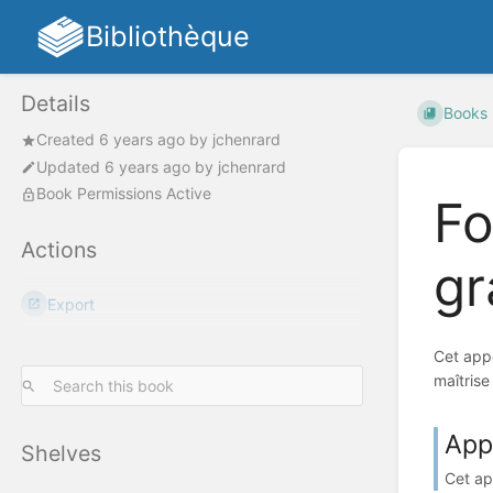
Bibliothèque
Details
Books
Created
6 years ago
by
jchenrard
Updated
6 years ago
by
jchenrard
Book Permissions Active
Fo
Actions
gr
Export
Cet appe
maîtrise
App
Shelves
Cet ap